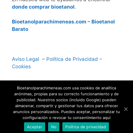
donde comprar bioetanol
.
Bioetanolparachimeneas.com – Bioetanol
Barato
Aviso Legal
–
Política de Privacidad –
Cookies
Bioetanolparachimeneas.com usa cookies de analítica
anónimas, propias para su correcto funcionamiento y de
publicidad. Nuestros socios (incluido Google) pueden
almacenar, compartir y gestionar tus datos para ofrecer
anuncios personalizados. Puedes aceptar, personalizar tu
configuración o revocar tu consentimiento aquí
© 2026 Bioetanol para Chimeneas
• Funciona con
Aceptar
No
Política de privacidad
GeneratePress